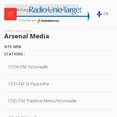

Télécharger le calendrier de diffusion

FR
Propulsé par
PROPRIÉTAIRE
Arsenal Media
SITE WEB:
STATIONS :
CFDA-FM Victoriaville
CFEI-FM St-Hyacinthe
CFJO-FM Thetford-Mines/Victoriaville